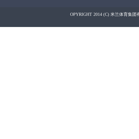
OPYRIGHT 2014 (C) 米兰体育集团