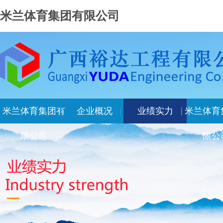
米兰体育集团有限公司
米兰体育集团有
企业概况
业绩实力
米兰体育
限公司
限公