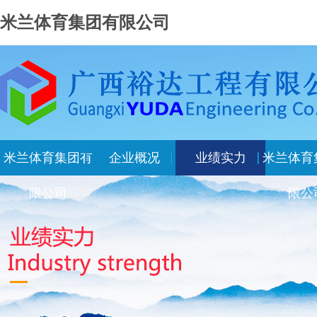
米兰体育集团有限公司
米兰体育集团有
企业概况
业绩实力
米兰体育
限公司
限公