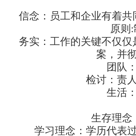
信念：员工和企业有着共
原则
务实：工作的关键不仅仅
案，并彻
团队：
检讨：责人
生活：
生存理念
学习理念：学历代表过