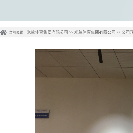
米兰体育集团有限公司
米兰体育集团有限公司
公司
当前位置：
>>
>>