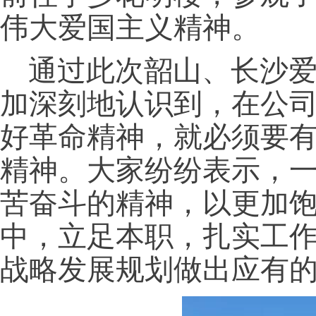
伟大爱国主义精神。
通过此次韶山、长沙爱
加深刻地认识到，在公
好革命精神，就必须要
精神。大家纷纷表示，
苦奋斗的精神，以更加
中，立足本职，扎实工
战略发展规划做出应有