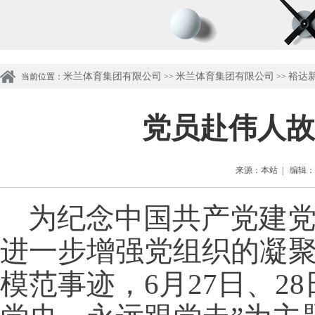
米兰体育集团有限公司
米兰体育集团有限公司
裕达
当前位置：
>>
>>
党员赴伟人故
来源：本站 | 编辑：管理
为纪念中国共产党建党9
进一步增强党组织的凝
模范事迹，6月27日、2