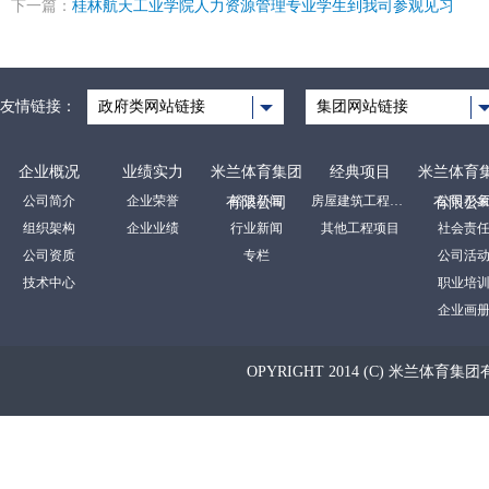
下一篇：
桂林航天工业学院人力资源管理专业学生到我司参观见习
友情链接：
政府类网站链接
集团网站链接
企业概况
业绩实力
米兰体育集团
经典项目
米兰体育
公司简介
企业荣誉
裕达新闻
房屋建筑工程项目
公司形
有限公司
有限公
组织架构
企业业绩
行业新闻
其他工程项目
社会责
公司资质
专栏
公司活
技术中心
职业培
企业画
OPYRIGHT 2014 (C) 米兰体育集团