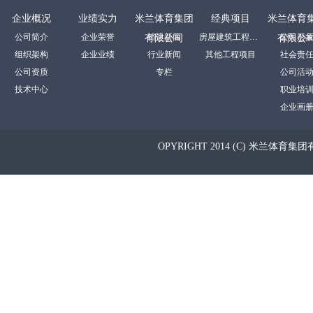
企业概况
业绩实力
米兰体育集团
经典项目
米兰体育
公司简介
企业荣誉
裕达新闻
房屋建筑工程项目
公司形
有限公司
有限公
组织架构
企业业绩
行业新闻
其他工程项目
社会责
公司资质
专栏
公司活
技术中心
职业培
企业画
OPYRIGHT 2014 (C) 米兰体育集团