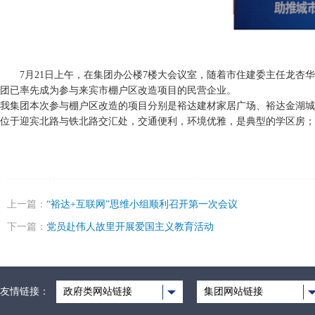
7月21日上午，在集团办公楼7楼大会议室，随着市住建委主任龙
团已率先成为参与来宾市棚户区改造项目的民营企业。
我集团本次参与棚户区改造的项目分别是裕达建材家居广场、裕达金湖城
位于迎宾北路与铁北路交汇处，交通便利，环境优雅，是典型的学区房；
上一篇：
“裕达+互联网”思维小组顺利召开第一次会议
下一篇：
党员赴伟人故里开展爱国主义教育活动
友情链接：
政府类网站链接
集团网站链接