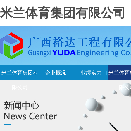
米兰体育集团有限公司
米兰体育集团有
企业概况
业绩实力
米兰体育
限公司
限公