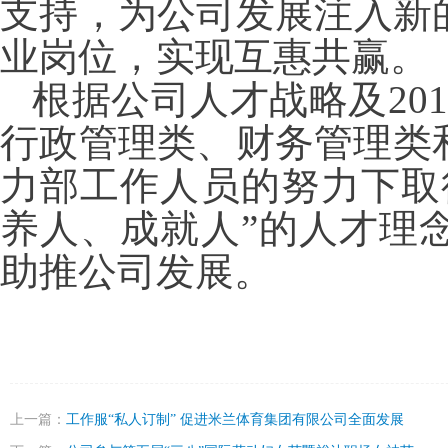
支持，为公司发展注入新
业岗位，实现互惠共赢。
根据公司人才战略及20
行政管理类、财务管理类
力部工作人员的努力下取
养人、成就人”的人才理
助推公司发展。
上一篇：
工作服“私人订制” 促进米兰体育集团有限公司全面发展