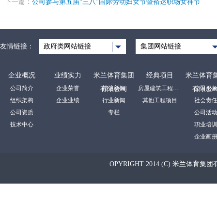
下一篇：
公司参与第五届“三八”国际劳动妇女节暨裕达职场女神节
友情链接：
政府类网站链接
集团网站链接
企业概况
业绩实力
米兰体育集团
经典项目
米兰体育
公司简介
企业荣誉
裕达新闻
房屋建筑工程项目
公司形
有限公司
有限公
组织架构
企业业绩
行业新闻
其他工程项目
社会责
公司资质
专栏
公司活
技术中心
职业培
企业画
OPYRIGHT 2014 (C) 米兰体育集团