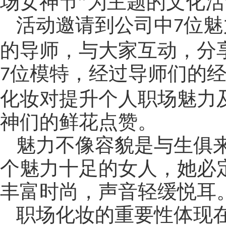
场女神节”为主题的文化
活动邀请到公司中
位魅
7
的导师，与大家互动，分
位模特，经过导师们的经
7
化妆对提升个人职场魅力
神们的鲜花点赞。
魅力不像容貌是与生俱
个魅力十足的女人，她必
丰富时尚，声音轻缓悦耳
职场化妆的重要性体现