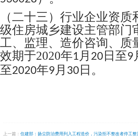
（二十三）行业企业资质
级住房城乡建设主管部门
工、监理、造价咨询、质
效期于
2020
年
月
日至
1
20
9
至
年
月
日。
2020
9
30
上一篇：
住建部：扬尘防治费用列入工程造价，污染拒不整改者停工整