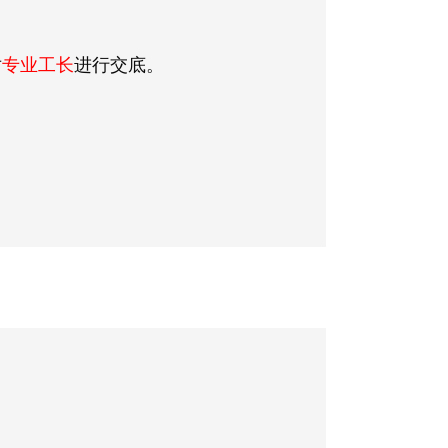
对
专业工长
进行交底。
。