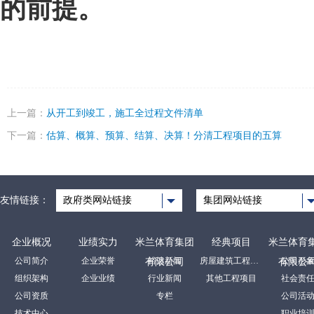
的前提。
上一篇：
从开工到竣工，施工全过程文件清单
下一篇：
估算、概算、预算、结算、决算！分清工程项目的五算
友情链接：
政府类网站链接
集团网站链接
企业概况
业绩实力
米兰体育集团
经典项目
米兰体育
公司简介
企业荣誉
裕达新闻
房屋建筑工程项目
公司形
有限公司
有限公
组织架构
企业业绩
行业新闻
其他工程项目
社会责
公司资质
专栏
公司活
技术中心
职业培