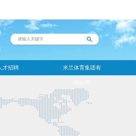
人才招聘
米兰体育集团有
限公司