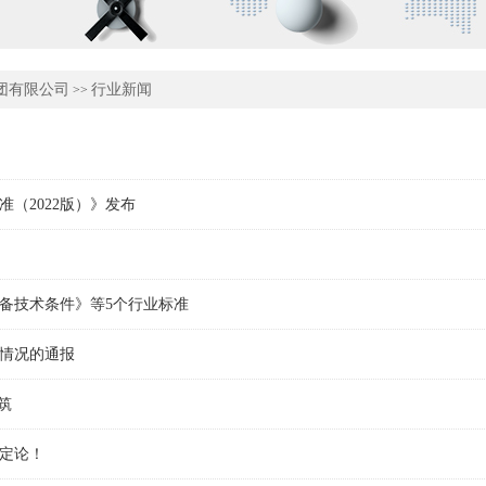
团有限公司
行业新闻
>>
（2022版）》发布
备技术条件》等5个行业标准
情况的通报
筑
能定论！