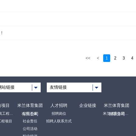
动！
<<
<
1
2
3
4
网站链接
友情链接
典项目
米兰体育集团
人才招聘
企业链接
米兰体育集团
房屋建筑工程项目
公司形象
招聘岗位
米兰体育集团有限公司
有限公司
有限公司
工程项目
社会责任
招聘人联系方式
公司活动