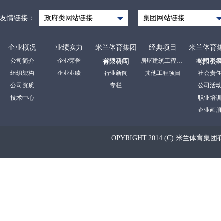
友情链接：
政府类网站链接
集团网站链接
企业概况
业绩实力
米兰体育集团
经典项目
米兰体育
公司简介
企业荣誉
裕达新闻
房屋建筑工程项目
公司形
有限公司
有限公
组织架构
企业业绩
行业新闻
其他工程项目
社会责
公司资质
专栏
公司活
技术中心
职业培
企业画
OPYRIGHT 2014 (C) 米兰体育集团